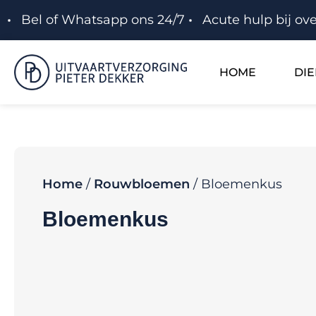
Bel of Whatsapp ons 24/7
Acute hulp bij ove
HOME
DI
Home
/
Rouwbloemen
/ Bloemenkus
Bloemenkus