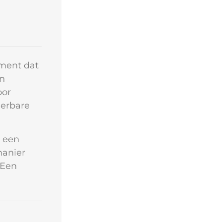
ement dat
en
oor
ierbare
t een
manier
 Een