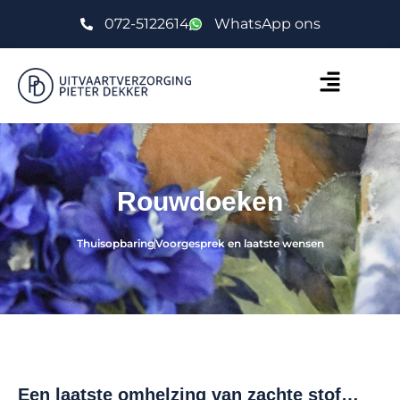
072-5122614
WhatsApp ons
Rouwdoeken
Thuisopbaring
Voorgesprek en laatste wensen
Een laatste omhelzing van zachte stof…