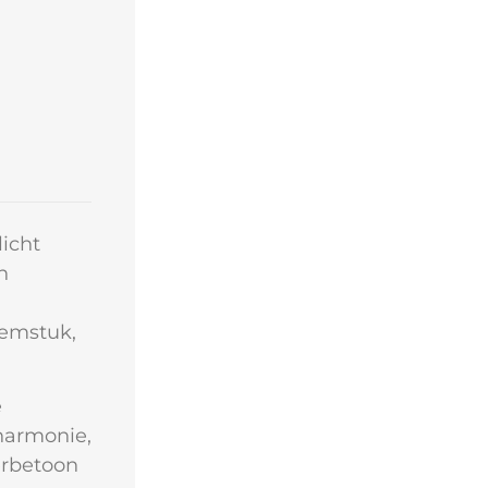
icht
n
oemstuk,
e
 harmonie,
erbetoon