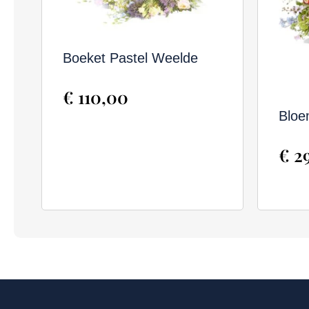
Boeket Pastel Weelde
€
110,00
Bloe
€
29