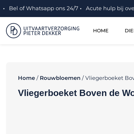
Bel of Whatsapp ons 24/7
Acute hulp bij ove
HOME
DI
Home
/
Rouwbloemen
/ Vliegerboeket Bo
Vliegerboeket Boven de W