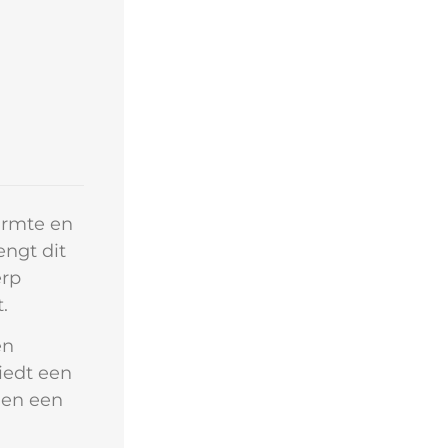
armte en
engt dit
erp
.
en
iedt een
 en een