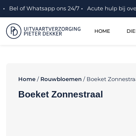
Bel of Whatsapp ons 24/7
Acute hulp bij ove
HOME
DI
Home
/
Rouwbloemen
/ Boeket Zonnestra
Boeket Zonnestraal