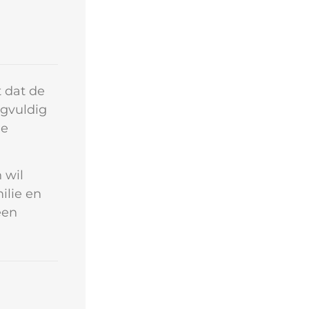
 dat de
rgvuldig
De
 wil
ilie en
een