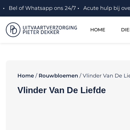
Bel of Whatsapp ons 24/7
Acute hulp bij ove
HOME
DI
Home
/
Rouwbloemen
/ Vlinder Van De Li
Vlinder Van De Liefde