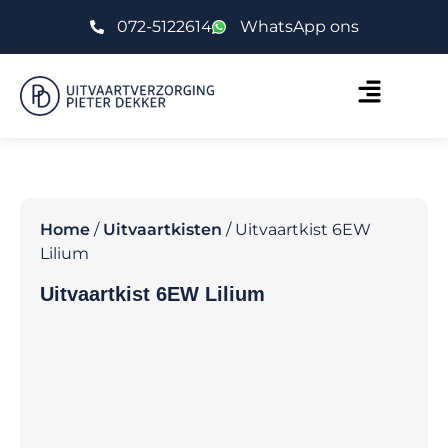
072-5122614
WhatsApp ons
Home
/
Uitvaartkisten
/ Uitvaartkist 6EW
Lilium
Uitvaartkist 6EW Lilium