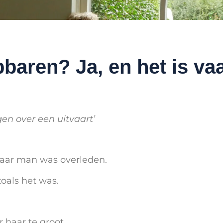
baren? Ja, en het is va
gen over een uitvaart’
 haar man was overleden.
oals het was.
r haar te groot.