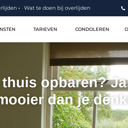
rlijden
Wat te doen bij overlijden
ENSTEN
TARIEVEN
CONDOLEREN
O
thuis opbaren? Ja,
mooier dan je denk