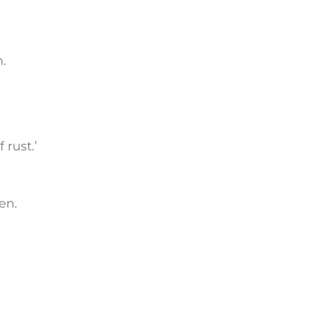
.
 rust.’
en.