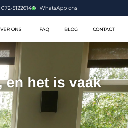
072-5122614
WhatsApp ons
VER ONS
FAQ
BLOG
CONTACT
 en het is vaak
t