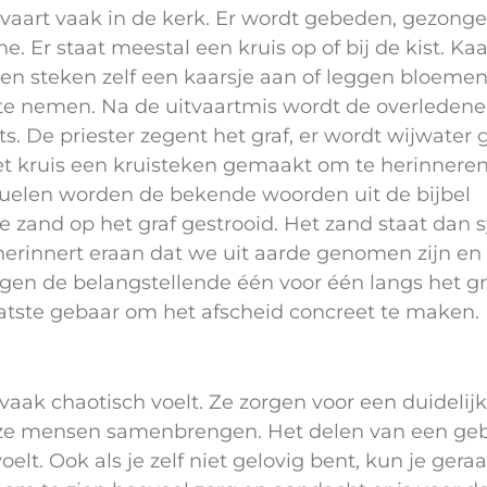
uitvaart vaak in de kerk. Er wordt gebeden, gezong
e. Er staat meestal een kruis op of bij de kist. Ka
en steken zelf een kaarsje aan of leggen bloemen
 te nemen. Na de uitvaartmis wordt de overledene
ts. De priester zegent het graf, er wordt wijwater
et kruis een kruisteken gemaakt om te herinneren
rituelen worden de bekende woorden uit de bijbel
je zand op het graf gestrooid. Het zand staat dan
herinnert eraan dat we uit aarde genomen zijn en
ogen de belangstellende één voor één langs het gr
aatste gebaar om het afscheid concreet te maken.
ak chaotisch voelt. Ze zorgen voor een duidelijk
 ze mensen samenbrengen. Het delen van een ge
voelt. Ook als je zelf niet gelovig bent, kun je ger