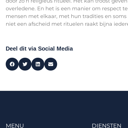
door zo’n religieus ritueel. Het kan troost geve
overledene. En het is een manier om respect te
mensen met elkaar, met hun tradities en soms oo
niet een afscheid met rituelen raakt bijna ieder
Deel dit via Social Media
MENU
DIENSTEN