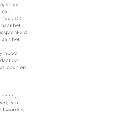
en, en een
arsen
 neer. Dit
 naar het
 gesprenkeld
 aan het
 symbool
 daar ook
af lopen en
 begin,
bed, een
aakt worden