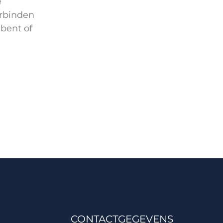
e
erbinden
 bent of
CONTACTGEGEVENS