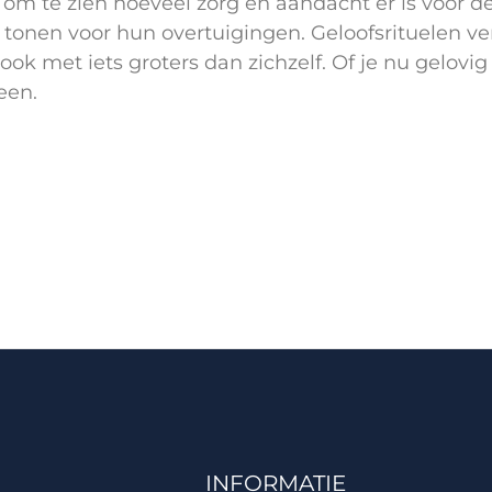
n om te zien hoeveel zorg en aandacht er is voor d
 tonen voor hun overtuigingen. Geloofsrituelen v
k met iets groters dan zichzelf. Of je nu gelovig
een.
INFORMATIE