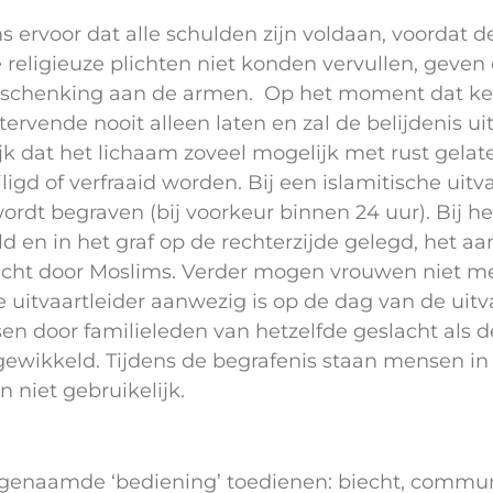
ervoor dat alle schulden zijn voldaan, voordat de
religieuze plichten niet konden vervullen, geven
ls schenking aan de armen. Op het moment dat k
ervende nooit alleen laten en zal de belijdenis u
jk dat het lichaam zoveel mogelijk met rust gelat
gd of verfraaid worden. Bij een islamitische uitva
ordt begraven (bij voorkeur binnen 24 uur). Bij he
d en in het graf op de rechterzijde gelegd, het aa
icht door Moslims. Verder mogen vrouwen niet m
e uitvaartleider aanwezig is op de dag van de uitv
en door familieleden van hetzelfde geslacht als d
ewikkeld. Tijdens de begrafenis staan mensen in 
 niet gebruikelijk.
zogenaamde ‘bediening’ toedienen: biecht, commu