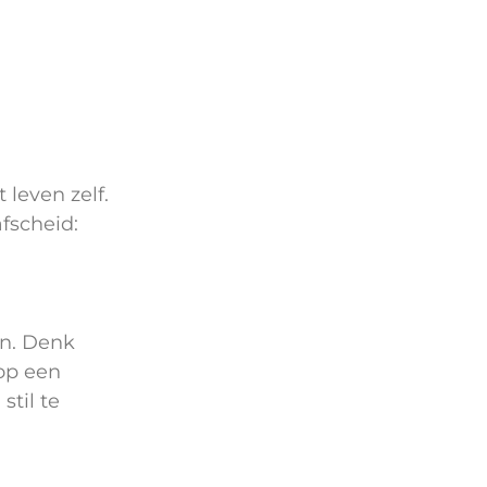
 leven zelf.
fscheid:
en. Denk
op een
til te