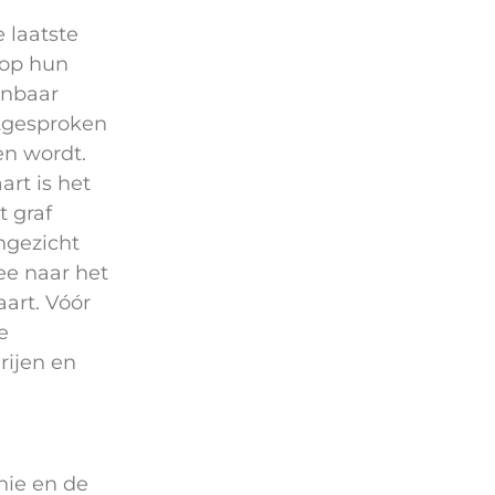
 laatste
 op hun
enbaar
itgesproken
en wordt.
art is het
t graf
ngezicht
ee naar het
aart. Vóór
e
rijen en
nie en de