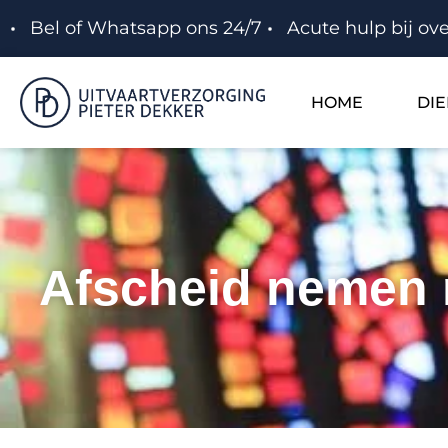
Bel of Whatsapp ons 24/7
Acute hulp bij ove
HOME
DI
Afscheid nemen m